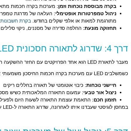
בקרה מבוססת נוכחות וזמן
: מערכות בקרה חכמות מתאימ
ניהול טמפרטורות אופטימלי
מתורגמת למאות או אלפי שקלים בחודש.
בקרת חשבונות
תחזוקה מונעת
: החלפה סדירה של מסננים, ניקוי סלילים 
דרך 4: שדרוג לתאורה חסכונית LED ומערכות בקרה חכמות
מעבר לתאורת LED הוא אחד הפרויקטים עם החזר ההשקעה המהיר ביותר. נורות LED צורכות עד 75% פחות חשמל מנורות פלורסנט מסורתיות, ומחזיקות פי 3-5 יותר זמן.
כשמשלבים LED עם מערכות בקרה חכמות החיסכון משמעותי אף יותר:
חיישני נוכחות
: כיבוי אוטומטי של תאורה בחללים ריקים
ניצול אור טבעי
: עמעום התאורה המלאכותית כשיש מספיק
תזמון חכם
: התאמת עוצמת התאורה לשעות היום ולפעיל
במחסן לוגיסטי שעבדנו איתו לאחרונה, שדרוג התאורה ל-LED עם בקרה חכמת הוביל לחיסכון של 65% בעלויות התאורה. מדובר על החזר השקעה של פחות משנתיים.