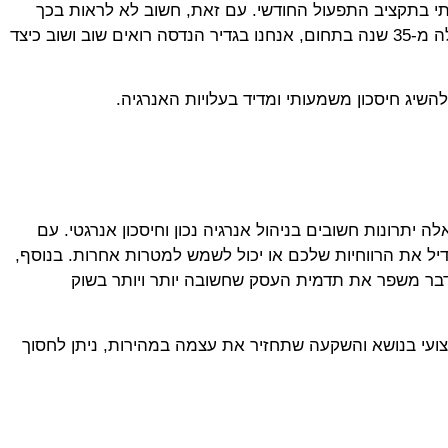
 בתקציב התפעול החודשי. עם זאת, חשוב לא לראות בכך
גזירת גורל. ניתן להתמודד עם העליה במחירים באמצעות ניהול חכם יותר של צריכת האנרגיה ובקרה שוטפת. עם ניסיון של למעלה מ-35 שנה בתחום, אנחנו בגדיר הנדסה רואים שוב ושוב כיצד
שיג חיסכון משמעותי ומדיד בעלויות האנרגיה.
 יתרונות חשובים בניהול אנרגיה נכון וחיסכון אנרגטי. עם
יל את הרווחיות שלכם או יכול לשמש למטרות אחרות. בנוסף,
דבר משפר את תדמית העסק שחשובה יותר ויותר בשוק
קצועי בנושא והשקעה שתחזיר את עצמה במהירות, ניתן לחסוך