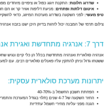
שדרוג חלונות
: התקנת זיגוג כפול או ציפויים מיוחדים מ
איטום דלתות ופתחים
: מניעת דליפות אוויר קר או חם ח
טיפ מעשי:
לפני השקעה בשדרוג מערכות המיזוג, כדאי להשקיע ב
צילום תרמי של המבנה יכול לזהות בדיוק היכן ישנו בזבוז אנרגי
דרך 7: אנרגיה מתחדשת ואגירת אנרגיה
אנרגיה סולארית ואנרגיה מתחדשת בכלל הן כלי קיים ונגיש שח
ששטחו גדול וניתן להתקין עליו פאנלים סולארים רבים. עם למעלה מ-300 ימי שמש
יתרונות מערכת סולארית עסקית:
הפחתת חשבון החשמל ב-40-70%
החזר השקעה של 4-7 שנים (תלוי בגודל המערכת והתמריצים)
הגנה מפני עליות מחירי חשמל עתידיות