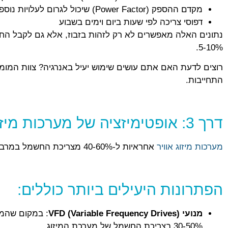
מקדם ההספק (Power Factor) שיכול לגרום לעלויות נוספות
דפוסי צריכה לפי שעות ביום וימים בשבוע
נתונים האלה מאפשרים לא רק לזהות בזבוז, אלא גם לקבל החלט
5-10%.
רוצים לדעת האם אתם עושים שימוש יעיל באנרגיה? צוות המו
התחייבות.
דרך 3: אופטימיזציה של מערכות מיזוג אוויר ואוורור
מערכות מיזוג אוויר
אחראיות ל-40-60% מצריכת החשמל במרבית המבנים המסחריים בישראל. זה הופך אותן למטרה מספר אחת להתייעלות אנרגטית.
הפתרונות היעילים ביותר כוללים:
מנועי VFD (Variable Frequency Drives)
30-50% בצריכת החשמל של מערכת המיזוג.