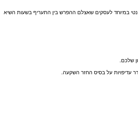
אפשר לאגור אנרגיה בשעות הזולות ולהשתמש בה בשעות היקרות (Peak Shaving). זה רלוונטי במיוחד לעסקים שאצלם ההפרש בין התעריף בשעות השיא
ן שלכם.
דר עדיפויות על בסיס החזר השקעה.