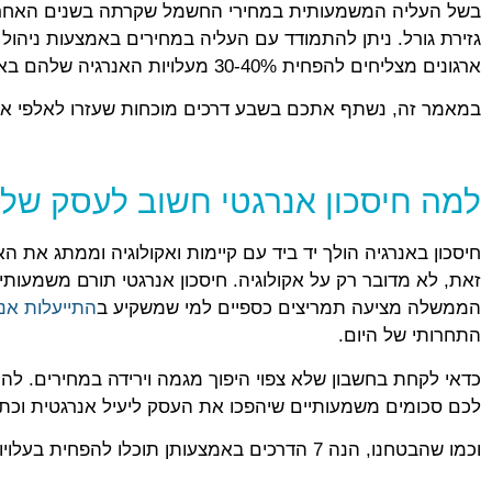
בשל העליה המשמעותית במחירי החשמל שקרתה בשנים האחרונו
ארגונים מצליחים להפחית 30-40% מעלויות האנרגיה שלהם באמצעות יישום נכון של אסטרטגיות חיסכון אנרגטי.
במאמר זה, נשתף אתכם בשבע דרכים מוכחות שעזרו לאלפי ארגוני
למה חיסכון אנרגטי חשוב לעסק של
חיסכון באנרגיה הולך יד ביד עם קיימות ואקולוגיה וממתג את הא
זאת, לא מדובר רק על אקולוגיה. חיסכון אנרגטי תורם משמעות
הממשלה מציעה תמריצים כספיים למי שמשקיע ב
התייעלות אנ
התחרותי של היום.
כדאי לקחת בחשבון שלא צפוי היפוך מגמה וירידה במחירים. לה
לכם סכומים משמעותיים שיהפכו את העסק ליעיל אנרגטית וכתוצ
וכמו שהבטחנו, הנה 7 הדרכים באמצעותן תוכלו להפחית בעלויות האנרגיה לאורך זמן: