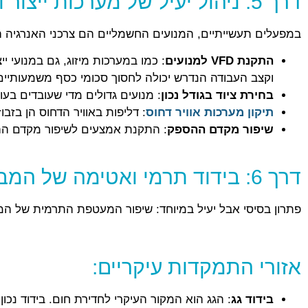
דרך 5: ניהול יעיל של מערכות ייצור ומנועים תעשייתיים
במפעלים תעשייתיים, המנועים החשמליים הם צרכני האנרגיה העי
התקנת VFD למנועים
וקצב העבודה הנדרש יכולה לחסוך סכומי כסף משמעותיים 
בחירת ציוד בגודל נכון
: מנועים גדולים מדי שעובדים בע
תיקון מערכות אוויר דחוס
: דליפות באוויר הדחוס הן בז
שיפור מקדם ההספק
: התקנת אמצעים לשיפור מקדם הה
דרך 6: בידוד תרמי ואטימה של המבנה
פתרון בסיסי אבל יעיל במיוחד: שיפור המעטפת התרמית של המ
אזורי התמקדות עיקריים:
בידוד גג
: הגג הוא המקור העיקרי לחדירת חום. בידוד נכון ש