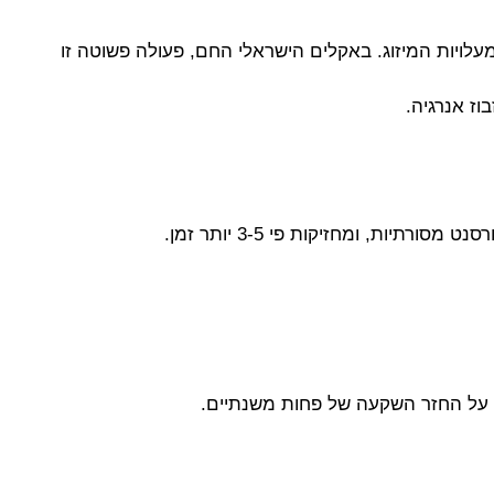
עלאה של מדרגת טמפרטורה אחת בלבד (מ-22 ל-23 מעלות למשל) יכולה לחסוך כ-8% מעלויות המיזוג. באקלים הישראלי החם, פעולה פשוטה זו
וז אנרגיה.